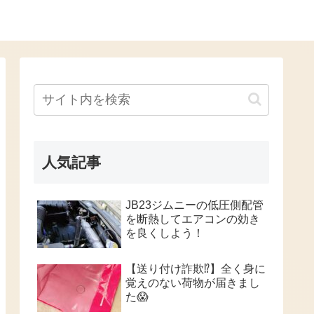
人気記事
JB23ジムニーの低圧側配管
を断熱してエアコンの効き
を良くしよう！
【送り付け詐欺⁉️】全く身に
覚えのない荷物が届きまし
た😱