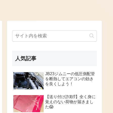
人気記事
JB23ジムニーの低圧側配管
を断熱してエアコンの効き
を良くしよう！
【送り付け詐欺⁉️】全く身に
覚えのない荷物が届きまし
た😱