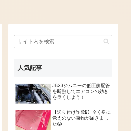
人気記事
JB23ジムニーの低圧側配管
を断熱してエアコンの効き
を良くしよう！
【送り付け詐欺⁉️】全く身に
覚えのない荷物が届きまし
た😱