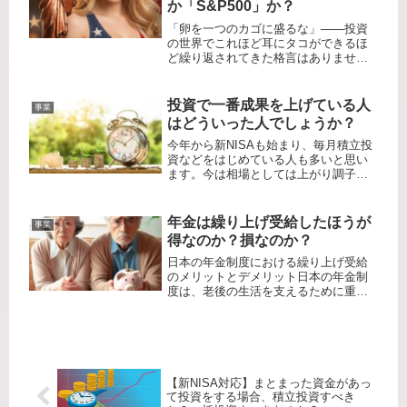
か「S&P500」か？
「卵を一つのカゴに盛るな」——投資
の世界でこれほど耳にタコができるほ
ど繰り返されてきた格言はありませ
ん。その教えに従い、多くの投資家が
「オルカン（全世界株式）」を唯一の
正解として信じ込んでいます。しか
投資で一番成果を上げている人
事業
し、今私たちが生きているのは、過去
はどういった人でしょうか？
30年...
今年から新NISAも始まり、毎月積立投
資などをはじめている人も多いと思い
ます。今は相場としては上がり調子で
すが、いずれ大きく下がるときが必ず
来ます。金利上昇や過剰な円安、リセ
ッションや暴落など、いつ発生するの
年金は繰り上げ受給したほうが
事業
か分からない不安もあります。今、...
得なのか？損なのか？
日本の年金制度における繰り上げ受給
のメリットとデメリット日本の年金制
度は、老後の生活を支えるために重要
な仕組みの一つです。年金受給のタイ
ミングを選ぶ際、通常は65歳から受け
取ることができますが、「繰り上げ受
給」を選択することで、最大で60歳...
【新NISA対応】まとまった資金があっ
て投資をする場合、積立投資すべき