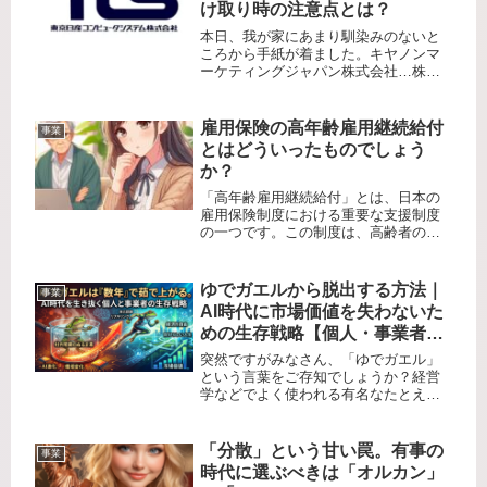
け取り時の注意点とは？
本日、我が家にあまり馴染みのないと
ころから手紙が着ました。キヤノンマ
ーケティングジャパン株式会社…株式
関係書類在中だと…Canon系の株なんか
持っていないんだけどなぁ…私は日本
株への投資は、セクター別でポートフ
雇用保険の高年齢雇用継続給付
事業
ォリオを組むために単元未満株式...
とはどういったものでしょう
か？
「高年齢雇用継続給付」とは、日本の
雇用保険制度における重要な支援制度
の一つです。この制度は、高齢者の雇
用継続を促進し、企業が高齢者を雇用
し続けるための負担を軽減することを
目的としています。制度の背景と必要
ゆでガエルから脱出する方法｜
事業
性日本の人口構造は高齢化が進んでお
AI時代に市場価値を失わないた
り...
めの生存戦略【個人・事業者向
け】
突然ですがみなさん、「ゆでガエル」
という言葉をご存知でしょうか？経営
学などでよく使われる有名なたとえ話
ですが、簡単に言えば「人間は長期間
にわたる緩やかな環境の変化にはなか
なか気づけない」という現象を指しま
「分散」という甘い罠。有事の
事業
す。カエルを冷たい水の入った鍋に入
時代に選ぶべきは「オルカン」
れ...