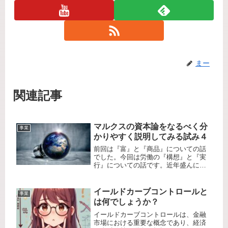
まー
関連記事
マルクスの資本論をなるべく分
事業
かりやすく説明してみる試み４
前回は『富』と『商品』についての話
でした。今回は労働の『構想』と『実
行』についての話です。近年盛んに語
られる『イノベーション』、直訳する
と革新や改革などを意味しています。
少し前まで企業コンサルなどが好んで
イールドカーブコントロールと
事業
使っていた言葉ですが、『企業による
は何でしょうか？
画...
イールドカーブコントロールは、金融
市場における重要な概念であり、経済