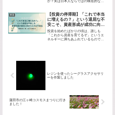
か？実は日本人ならではの構造的な問
題があります。多くの日本人は そのよ
うな構造的な問題に気づかず資産形成
ができないんですね。主な構造的・仕
【投資の停滞期】「これで本当
事業
組みの問題は、以下の通りです。1....
に増えるの？」という退屈な不
安こそ、資産形成が成功に向か
う入り口である
投資を始めたばかりの頃は、誰しも
「これから資産を育てるぞ」というエ
ネルギーに満ちあふれているもので
す。しかし、最初の数ヶ月が過ぎ、仕
組みが整って生活の一部になると、ふ
と心に忍び寄る「手持ち無沙汰なモヤ
モヤ」があります。「設定したはいい
けれど...
レジンを使ったシーグラスアクセサリ
ーを作製しました
蓮田市の江ヶ崎コスモスまつりに行き
ました！