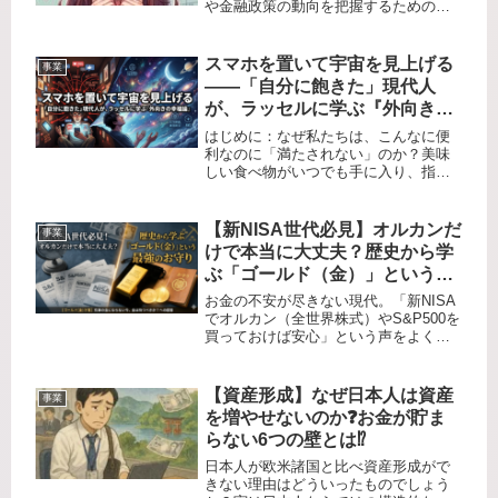
や金融政策の動向を把握するための重
要な指標の一つです。この概念を理解
することは、投資家や政策立案者にと
って不可欠です。では、イールドカー
スマホを置いて宇宙を見上げる
事業
ブコントロールとは一体何でしょう
――「自分に飽きた」現代人
か？...
が、ラッセルに学ぶ『外向きの
幸福論』
はじめに：なぜ私たちは、こんなに便
利なのに「満たされない」のか？美味
しい食べ物がいつでも手に入り、指先
一つで世界中のエンターテインメント
にアクセスできる令和の時代。客観的
に見れば、私たちは人類史上もっとも
【新NISA世代必見】オルカンだ
事業
豊かな時代を生きているはずです。し
けで本当に大丈夫？歴史から学
か...
ぶ「ゴールド（金）」という最
強のお守り
お金の不安が尽きない現代。「新NISA
でオルカン（全世界株式）やS&P500を
買っておけば安心」という声をよく耳
にしますが、本当にそれだけであなた
の資産は守れるでしょうか？世界情勢
の緊迫化やインフレがニュースを賑わ
【資産形成】なぜ日本人は資産
事業
すなか、密かに、かつ強烈に...
を増やせないのか❓お金が貯ま
らない6つの壁とは⁉️
日本人が欧米諸国と比べ資産形成がで
きない理由はどういったものでしょう