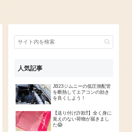
人気記事
JB23ジムニーの低圧側配管
を断熱してエアコンの効き
を良くしよう！
【送り付け詐欺⁉️】全く身に
覚えのない荷物が届きまし
た😱