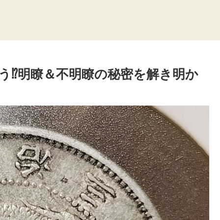
う⁉️明瞭＆不明瞭の秘密を解き明か