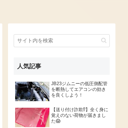
人気記事
JB23ジムニーの低圧側配管
を断熱してエアコンの効き
を良くしよう！
【送り付け詐欺⁉️】全く身に
覚えのない荷物が届きまし
た😱