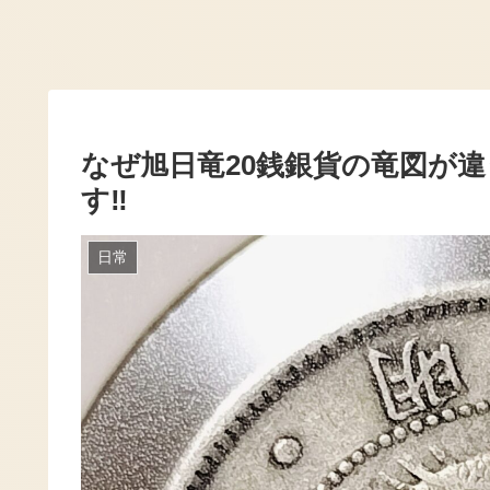
なぜ旭日竜20銭銀貨の竜図が違
す‼️
日常