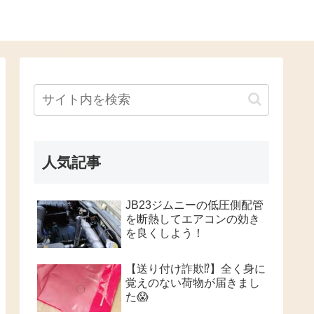
人気記事
JB23ジムニーの低圧側配管
を断熱してエアコンの効き
を良くしよう！
【送り付け詐欺⁉️】全く身に
覚えのない荷物が届きまし
た😱