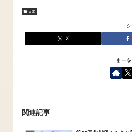
日常
シ
X
まーを
関連記事