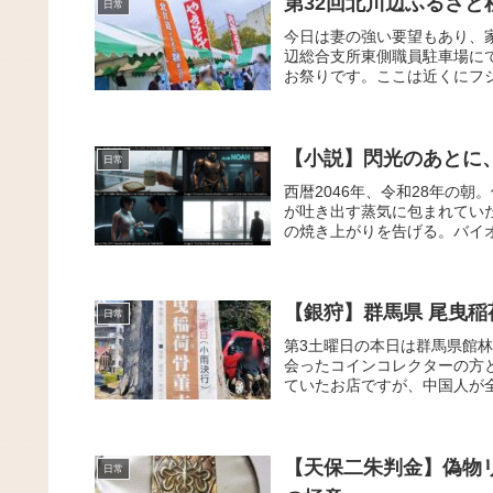
第32回北川辺ふるさ
日常
今日は妻の強い要望もあり、
辺総合支所東側職員駐車場にて
お祭りです。ここは近くにフジ
【小説】閃光のあとに
日常
西暦2046年、令和28年の
が吐き出す蒸気に包まれてい
の焼き上がりを告げる。バイオ
【銀狩】群馬県 尾曳稲
日常
第3土曜日の本日は群馬県館
会ったコインコレクターの方
ていたお店ですが、中国人が全
​【天保二朱判金】偽物
日常