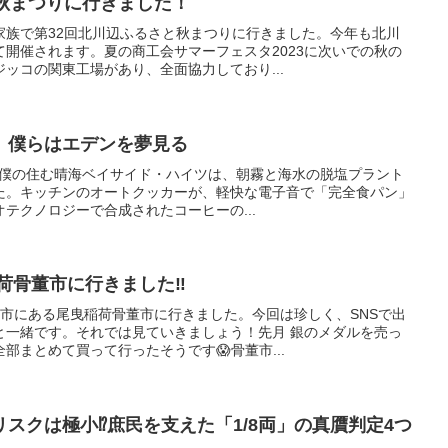
と秋まつりに行きました！
家族で第32回北川辺ふるさと秋まつりに行きました。今年も北川
開催されます。夏の商工会サマーフェスタ2023に次いでの秋の
ッコの関東工場があり、全面協力しており...
、僕らはエデンを夢見る
朝。僕の住む晴海ベイサイド・ハイツは、朝霧と海水の脱塩プラント
た。​キッチンのオートクッカーが、軽快な電子音で「完全食パン」
テクノロジーで合成されたコーヒーの...
荷骨董市に行きました‼️
林市にある尾曳稲荷骨董市に行きました。今回は珍しく、SNSで出
と一緒です。それでは見ていきましょう！先月 銀のメダルを売っ
部まとめて買って行ったそうです😱骨董市...
リスクは極小⁉️庶民を支えた「1/8両」の真贋判定4つ