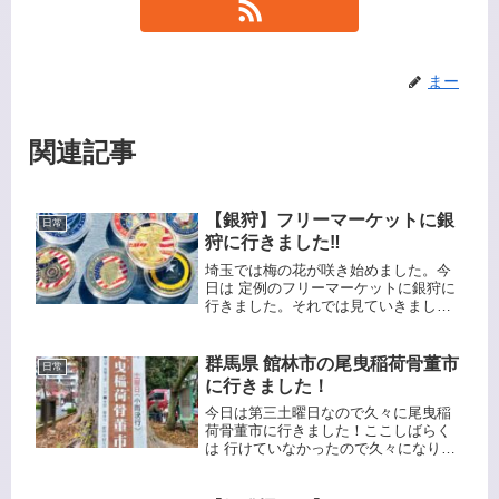
まー
関連記事
【銀狩】フリーマーケットに銀
日常
狩に行きました‼️
埼玉では梅の花が咲き始めました。今
日は 定例のフリーマーケットに銀狩に
行きました。それでは見ていきましょ
う！野菜が安くて助かります😆チャレ
ンジコインが売っていました。1個500
円です。よく見たら中国製の偽物っぽ
群馬県 館林市の尾曳稲荷骨董市
日常
いです😅色々と探しましたが、な...
に行きました！
今日は第三土曜日なので久々に尾曳稲
荷骨董市に行きました！ここしばらく
は 行けていなかったので久々になりま
す。今日は天気がイマイチだったのか
出店の数も少なめです。相当古い筆で