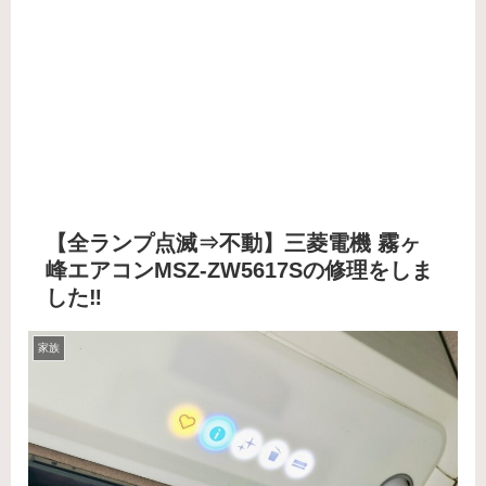
【全ランプ点滅⇒不動】三菱電機 霧ヶ
峰エアコンMSZ-ZW5617Sの修理をしま
した‼️
家族