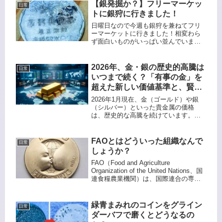
書かれたような書籍とかが多いですね
【銀発掘か？】フリーマーケッ
日常
😳ちなみに道路側の一番隅で古銭関
トに銀狩に行きました！
係...
日曜日なので今週も銀狩を兼ねてフリ
ーマーケットに行きました！相変わら
ず面白いものがいっぱい並んでいま
す。一体どこから調達してくるんでし
ょうか？ここのお店でコインや記念メ
ダルを扱っていたので、古そうなメダ
2026年、金・銀の歴史的高騰は
日常
ルを200円で購入しました。一般人フ
いつまで続く？「有事の金」を
リ...
超えた新しい価値基準と、賢い
資産防衛術
2026年1月現在、金（ゴールド）や銀
（シルバー）といった貴金属の価格
は、歴史的な高騰を続けています。特
に金は1オンスあたり5,000ドル、銀は
100ドルを突破するという、数年前では
考えられなかったような驚異的な水準
FAOとはどういった組織なんで
日常
に達しています。「一体い...
しょうか？
FAO（Food and Agriculture
Organization of the United Nations、国
連食糧農業機関）は、国際連合の専門
機関の一つであり、食糧安全保障と持
続可能な農業の推進を目的としていま
す。このブログで...
緑青まみれのコインをグライン
日常
ダーバフで磨くとどうなるの