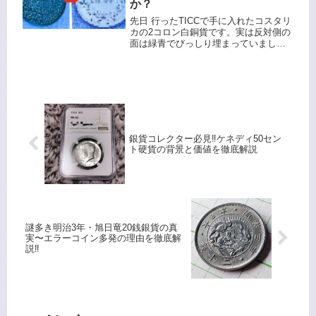
か？
先日 行ったTICCで手に入れたコスタリ
カの2コロン白銅貨です。実は反対側の
面は緑青でびっしり埋まっていまし
た。どうやったらこんな 腐食の仕方を
するんでしょうか？最初 見た時は緑色
の糊か接着剤のようなものが へばりつ
いてるのかと思いましたが...
銀貨コレクター必見‼️ケネディ50セン
ト硬貨の背景と価値を徹底解説
謎多き明治3年・旭日竜20銭銀貨の真
実〜エラーコイン多発の理由を徹底解
説‼️