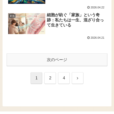
2026.04.22
細胞が紡ぐ「家族」という奇
家族
跡：私たちは一生、混ざり合っ
て生きている
2026.04.21
次のページ
次
1
2
4
へ