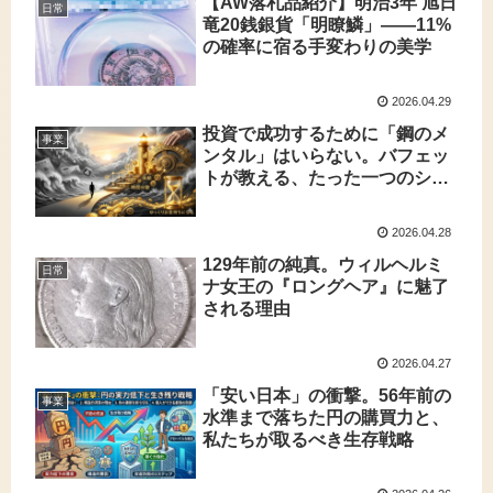
【AW落札品紹介】明治3年 旭日
日常
竜20銭銀貨「明瞭鱗」——11%
の確率に宿る手変わりの美学
2026.04.29
投資で成功するために「鋼のメ
事業
ンタル」はいらない。バフェッ
トが教える、たった一つのシン
プルな習慣
2026.04.28
129年前の純真。ウィルヘルミ
日常
ナ女王の『ロングヘア』に魅了
される理由
2026.04.27
「安い日本」の衝撃。56年前の
事業
水準まで落ちた円の購買力と、
私たちが取るべき生存戦略