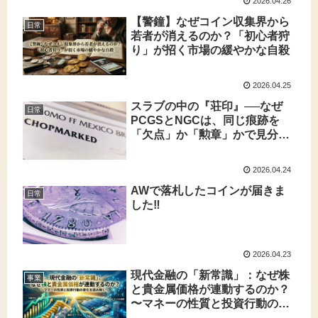
2026.04.26
【警鐘】なぜコイン収集界から
日常
若者が消えるのか？「初心者狩
り」が招く市場の緩やかな自殺
2026.04.25
スラブの中の『荘印』──なぜ
日常
PCGSとNGCは、同じ痕跡を
「欠点」か「勲章」かで見分け
るのか
2026.04.24
AWで落札したコインが届きま
日常
した‼️
2026.04.23
現代金融の「新常識」：なぜ株
事業
と貴金属価格が連動するのか？​
〜マネーの性質と投資行動の変
化を読み解く〜