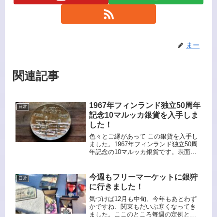
まー
関連記事
1967年フィンランド独立50周年
日常
記念10マルッカ銀貨を入手しま
した！
色々とご縁があって この銀貨を入手し
ました。1967年フィンランド独立50周
年記念の10マルッカ銀貨です。表面に
は、北へ飛ぶ5羽の野生ガチョウが描か
れています。これはフィンランドの自
然や自由を象徴しています。フィンラ
今週もフリーマーケットに銀狩
日常
ンドの国名「SUOMI ...
に行きました！
気づけば12月も中旬、今年もあとわず
かですね、関東もだいぶ寒くなってき
ました。ここのところ毎週の定例とな