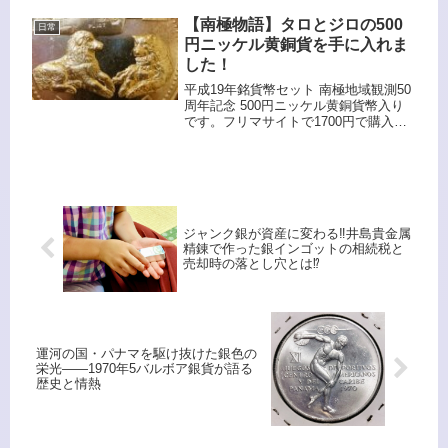
めていますが だいぶ貯まってきたので
枚数を数えてみようと思います。作業
【南極物語】タロとジロの500
日常
用にもう使っていないバスタ...
円ニッケル黄銅貨を手に入れま
した！
平成19年銘貨幣セット 南極地域観測50
周年記念 500円ニッケル黄銅貨幣入り
です。フリマサイトで1700円で購入し
ました。ほぼ最安値ですね。パッケー
ジ裏には南極大陸が中はこんな感じで
す。地球儀を模したデザインのケース
に入ったコレクション性...
ジャンク銀が資産に変わる‼️井島貴金属
精錬で作った銀インゴットの相続税と
売却時の落とし穴とは⁉️
運河の国・パナマを駆け抜けた銀色の
栄光――1970年5バルボア銀貨が語る
歴史と情熱