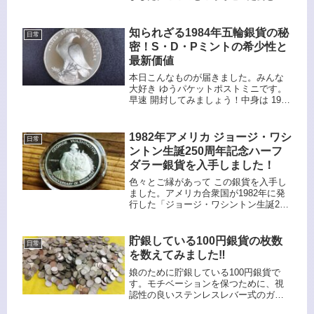
っている フリーマーケットに行きまし
た！大根 1本 150円です。野菜とかの地
場産品も安く売っているので助かりま
知られざる1984年五輪銀貨の秘
日常
すね。先週 古銭セットを...
密！S・D・Pミントの希少性と
最新価値
本日こんなものが届きました。みんな
大好き ゆうパケットポストミニです。
早速 開封してみましょう！中身は 1984
年ロサンゼルスオリンピック記念硬貨
セットです。日本語で書かれてるって
事は日本限定向けなんですかね🙄1ドル
1982年アメリカ ジョージ・ワシ
日常
記念銀貨が入っています😆...
ントン生誕250周年記念ハーフ
ダラー銀貨を入手しました！
色々とご縁があって この銀貨を入手し
ました。アメリカ合衆国が1982年に発
行した「ジョージ・ワシントン生誕250
周年記念ハーフダラー」です。ジョー
ジ・ワシントンが馬に乗った姿が刻ま
れています。ワシントンはアメリカ独
貯銀している100円銀貨の枚数
日常
立戦争の指導者であり初代大...
を数えてみました‼️
娘のために貯銀している100円銀貨で
す。モチベーションを保つために、視
認性の良いステンレスレバー式のガラ
ス瓶に入れています。目標 1000枚で貯