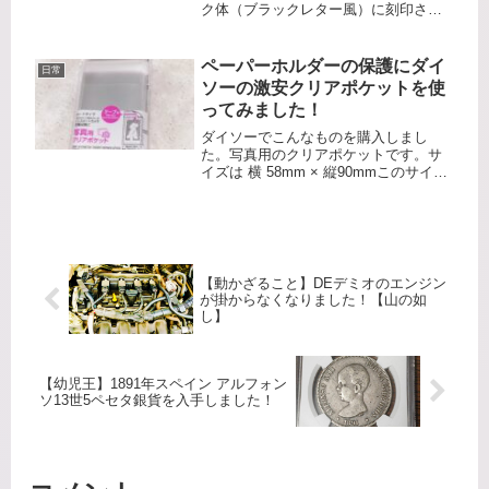
ク体（ブラックレター風）に刻印され
ています。mdccclxxi：1871年これにつ
いて詳しく分かりやすく説明します。1.
年号表記のスタイルゴシックフローリ
ペーパーホルダーの保護にダイ
日常
ン銀貨の年号は、...
ソーの激安クリアポケットを使
ってみました！
ダイソーでこんなものを購入しまし
た。写真用のクリアポケットです。サ
イズは 横 58mm × 縦90mmこのサイズ
だとコイン用のペーパーホルダーがそ
のまま入ると思い 買ってきました。ち
ょうど手元に 明治6年 竜5銭銀貨が入っ
たペーパーホルダー...
【動かざること】DEデミオのエンジン
が掛からなくなりました！【山の如
し】
【幼児王】1891年スペイン アルフォン
ソ13世5ペセタ銀貨を入手しました！