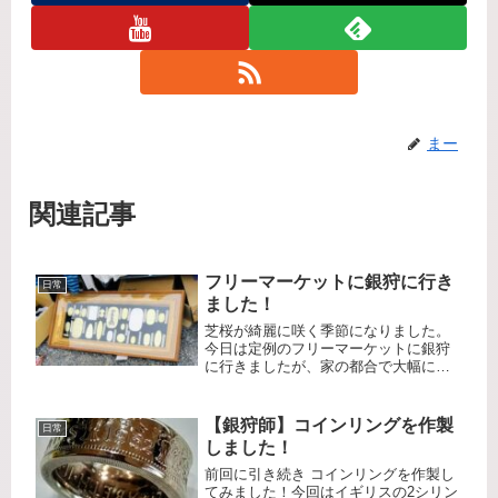
まー
関連記事
フリーマーケットに銀狩に行き
日常
ました！
芝桜が綺麗に咲く季節になりました。
今日は定例のフリーマーケットに銀狩
に行きましたが、家の都合で大幅に遅
れました。着いたのは10時過ぎだった
ので、あまり目ぼしいものは残ってな
いだろうなぁと思いつつ探索します。
【銀狩師】コインリングを作製
日常
それでは見ていきましょう！ここは
しました！
い...
前回に引き続き コインリングを作製し
てみました！今回はイギリスの2シリン