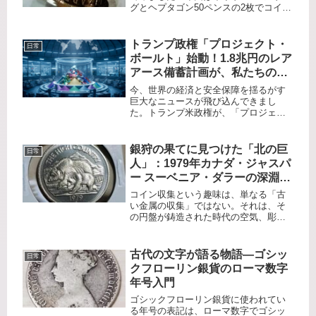
グとヘプタゴン50ペンスの2枚でコイン
リングを作製してみます。2シリングは
デザイン的にリングにするとかっこい
いんじゃないかと思いチョイスしてい
トランプ政権「プロジェクト・
日常
ます。どちらもエリザベス女...
ボールト」始動！1.8兆円のレア
アース備蓄計画が、私たちの生
活と投資をどう変えるのか？
​今、世界の経済と安全保障を揺るがす
巨大なニュースが飛び込んできまし
た。トランプ米政権が、「プロジェク
ト・ボールト（Project Vault）」とい
う、約120億ドル（日本円で約1兆8700
億円）にも及ぶ壮大な重要鉱物備蓄計
銀狩の果てに見つけた「北の巨
日常
画を準備してい...
人」：1979年カナダ・ジャスパ
ー スーベニア・ダラーの深淵を
覗く
コイン収集という趣味は、単なる「古
い金属の収集」ではない。それは、そ
の円盤が鋳造された時代の空気、彫刻
された紋様の背後にある歴史、そして
その地を旅した人々の記憶を掘り起こ
す考古学的な旅だ。今回、私のコレク
古代の文字が語る物語―ゴシッ
日常
ションに加わったのは、カナダ・アル
クフローリン銀貨のローマ数字
バ...
年号入門
ゴシックフローリン銀貨に使われてい
る年号の表記は、ローマ数字でゴシッ