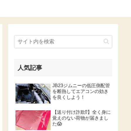
人気記事
JB23ジムニーの低圧側配管
を断熱してエアコンの効き
を良くしよう！
【送り付け詐欺⁉️】全く身に
覚えのない荷物が届きまし
た😱