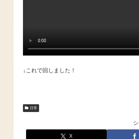
↓これで回しました！
日常
シ
X