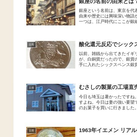
銀座の名前の由来とは
日常
銀座という名前は、東京を代
由来や歴史には興味深い物語
一つは、江戸時代にここが銀細
酸化還元反応でシック
日常
以前、雑銭から出てきたイギ
が、白銅貨だったので、銀貨
手に入れたシックスペンス銀貨
むさしの製菓の工場直
日常
今日も埼玉は暑かったですね
すよね。今日は妻の強い要望で
のお菓子を買いに行きました。
1963年イエメン リ
日常