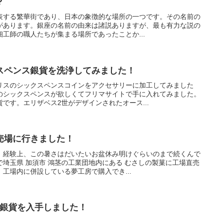
？
表する繁華街であり、日本の象徴的な場所の一つです。その名前の
があります。銀座の名前の由来は諸説ありますが、最も有力な説の
工師の職人たちが集まる場所であったことか...
スペンス銀貨を洗浄してみました！
リスのシックスペンスコインをアクセサリーに加工してみました
のシックスペンスが欲しくてフリマサイトで手に入れてみました。
です。エリザベス2世がデザインされたオース...
売場に行きました！
。経験上、この暑さはだいたいお盆休み明けぐらいのまで続くんで
埼玉県 加須市 鴻茎の工業団地内にある むさしの製菓に工場直売
工場内に併設している夢工房で購入でき...
アル銀貨を入手しました！