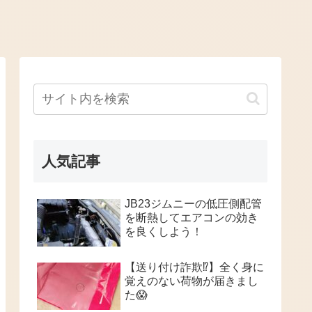
人気記事
JB23ジムニーの低圧側配管
を断熱してエアコンの効き
を良くしよう！
【送り付け詐欺⁉️】全く身に
覚えのない荷物が届きまし
た😱