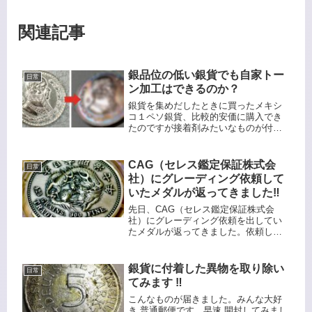
関連記事
銀品位の低い銀貨でも自家トー
日常
ン加工はできるのか？
銀貨を集めだしたときに買ったメキシ
コ１ペソ銀貨、比較的安価に購入でき
たのですが接着剤みたいなものが付着
していました。研磨剤で磨いてしまっ
たのでちょっとプルーフチックになっ
てしまいました。銀品位が10%と低い
CAG（セレス鑑定保証株式会
日常
ですが銀貨です。年号は1963年の...
社）にグレーディング依頼して
いたメダルが返ってきました‼️
先日、CAG（セレス鑑定保証株式会
社）にグレーディング依頼を出してい
たメダルが返ってきました。依頼して
いたのはこの5枚です。時系列的には
8/29に鑑定依頼発送して、10/5に返って
きました。鑑定にかかった期間は 37日
銀貨に付着した異物を取り除い
日常
間ですね😌10/3に鑑...
てみます ‼️
こんなものが届きました。みんな大好
き 普通郵便です。早速 開封してみまし