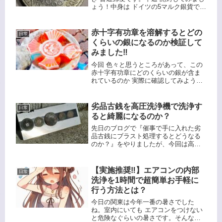
ょう！中身は ドイツの5マルク銀貨で
す。異物が付着している訳あり品で相
場よりも安かったです🙄異物付着の多
い銀貨ですね😅年号は1966年で、こち
赤十字有功章を溶解するとどの
日常
らの面にも異物が付着してい...
くらいの銀になるのか検証して
みました‼️
今回 色々と思うところがあって、この
赤十字有功章にどのくらいの銀が含ま
れているのか 実際に確認してみようと
思います。金色有功章です。金具込み
での重量は31.34g です。表面には七宝
焼きと思われる装飾があります。ダブ
劣品古銭を高圧洗浄機で洗浄す
日常
ル銀狩ファイヤーで攻めま...
ると綺麗になるのか？
先日のブログで『催事で手に入れた劣
品古銭にブラスト処理するとどうなる
のか？』をやりましたが、今回は高圧
洗浄機を使うとどうなるのかを実験し
たいと思います。当初はこの旭日50銭
銀貨で実験しようと思っていました
【実施推奨‼】エアコンの内部
日常
が、実験に使うにはもったいなく、こ
洗浄を1時間で超簡単お手軽に
れ...
行う方法とは？
今日の関東は今年一番の暑さでした
ね。室内にいても エアコンをつけない
と危険なぐらいの暑さです。そんな現