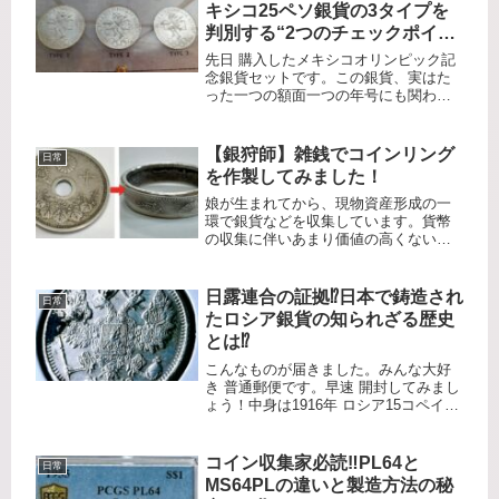
キシコ25ペソ銀貨の3タイプを
判別する“2つのチェックポイン
ト”
先日 購入したメキシコオリンピック記
念銀貨セットです。この銀貨、実はた
った一つの額面一つの年号にも関わら
ず製造の違いで3種類ものバリエーショ
ンが存在します。今回はこの3タイプが
揃ったセットを確認し、それぞれの
【銀狩師】雑銭でコインリング
日常
「手変わり」の秘密を徹底解説しま...
を作製してみました！
娘が生まれてから、現物資産形成の一
環で銀貨などを収集しています。貨幣
の収集に伴いあまり価値の高くない雑
銭なども手に入りますが、自分で保管
するだけでなく、何かしら活用できな
いものかずっと思案していました。今
日露連合の証拠⁉️日本で鋳造され
日常
回、手持ちのコインを使ってコインリ
たロシア銀貨の知られざる歴史
ン...
とは⁉️
こんなものが届きました。みんな大好
き 普通郵便です。早速 開封してみまし
ょう！中身は1916年 ロシア15コペイカ
銀貨です。これは以前から手に入れた
かった15コペイカ銀貨で、ミントマー
クのない大阪造幣局製造の銀貨になり
コイン収集家必読‼️PL64と
日常
ます。銀貨のスペックで...
MS64PLの違いと製造方法の秘