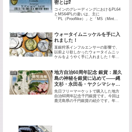
密とは⁉️
コインのグレーディングにおけるPL64
とMS64PLの違いは、主に
「PL（Prooflike）」と「MS（Mint
State）」という用語の意味と、コイン
の製造方法・グレーディング会社の基
準に関係しています。用語の意味と違
ウォータイムニッケルを手に入
日常
いMS64PL（...
れました！
某銀狩系インフルエンサーの影響で、
以前より欲しかったウォータイムニッ
ケルをようやく手に入れました！年号
は1943年です。ミントマークは S なの
で サンフランシスコ造幣局製ですね。
重量は4.91g でした。ちなみに これが
地方自治60周年記念 銀貨：屋久
日常
通常のニッケルでミ...
島の神秘を銀貨に込めて――縄
文杉・永田岳・ヤクシマシャク
ナゲの美しさを味わう
先日フリーマーケットで購入した地方
自治60周年記念千円銀貨です。今回は
鹿児島県の千円銀貨の紹介です。年号
は平成25年です。鹿児島県の記念銀貨
に描かれているのは、縄文杉、永田
岳、ヤクシマシャクナゲです。それぞ
れ鹿児島県および屋久島の深い歴
史、...