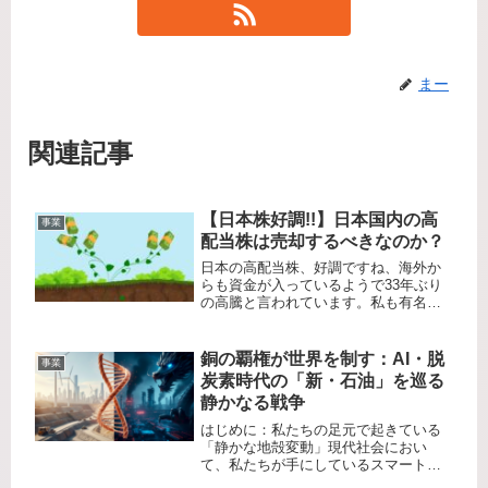
まー
関連記事
【日本株好調!!】日本国内の高
事業
配当株は売却するべきなのか？
日本の高配当株、好調ですね、海外か
らも資金が入っているようで33年ぶり
の高騰と言われています。私も有名高
配当株を数銘柄所有しており大きな含
み益を得ていますが、なかなか買い足
すタイミングが見つからず困っていま
銅の覇権が世界を制す：AI・脱
事業
す。それとも含み益があるうちに売
炭素時代の「新・石油」を巡る
っ...
静かなる戦争
​はじめに：私たちの足元で起きている
「静かな地殻変動」​現代社会におい
て、私たちが手にしているスマートフ
ォン、街中を走り始めた電気自動車