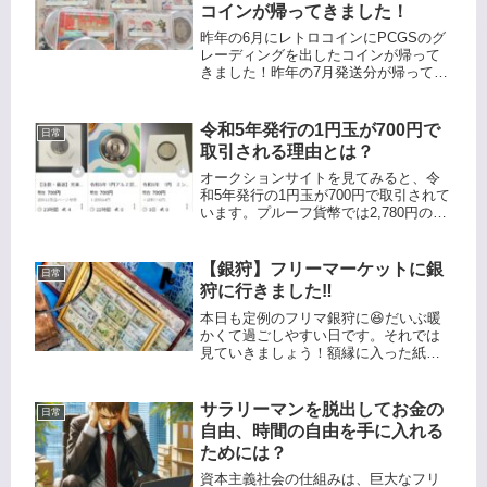
コインが帰ってきました！
昨年の6月にレトロコインにPCGSのグ
レーディングを出したコインが帰って
きました！昨年の7月発送分が帰ってき
ました、おおよそ7ヶ月弱ぐらいかかり
ましたね、でも思えばあっという間で
すね😆それでは開封していきましょ
令和5年発行の1円玉が700円で
日常
う！PCGSのスラブケースに入...
取引される理由とは？
オークションサイトを見てみると、令
和5年発行の1円玉が700円で取引されて
います。プルーフ貨幣では2,780円のも
のもあります。今回は、この価値の高
まりの理由について調査してみまし
た。さらに、「ギザ10」として知られ
【銀狩】フリーマーケットに銀
日常
るレア硬貨が生まれるカラ...
狩に行きました‼️
本日も定例のフリマ銀狩に😆だいぶ暖
かくて過ごしやすい日です。それでは
見ていきましょう！額縁に入った紙幣
があります。今回はスルーします。雑
銭を売ってるお店を発見‼️あれ⁉️このワ
ニの頭はどこかで見たような…持って
サラリーマンを脱出してお金の
日常
帰るのが大変ですね😅本日の購入...
自由、時間の自由を手に入れる
ためには？
資本主義社会の仕組みは、巨大なフリ