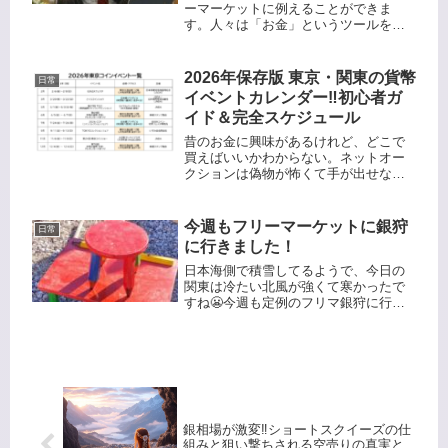
ーマーケットに例えることができま
す。人々は「お金」というツールを使
って、商品やサービスをやり取りし、
その交換によって社会が成り立ってい
ます。カール・マルクスが『資本論』
2026年保存版 東京・関東の貨幣
日常
で述べたように、資本主義とは、さま
イベントカレンダー‼️初心者ガ
ざま...
イド＆完全スケジュール
​昔のお金に興味があるけれど、どこで
買えばいいかわからない。ネットオー
クションは偽物が怖くて手が出せな
い。実際にコインを見てから購入した
い。​そんな方におすすめなのが、全国
の信頼できるコイン商が集結する貨幣
今週もフリーマーケットに銀狩
日常
展示即売会（コインショー）です。2...
に行きました！
日本海側で積雪してるようで、今日の
関東は冷たい北風が強くて寒かったで
すね😬今週も定例のフリマ銀狩に行っ
てきました！ここのフリマは食べ物系
も充実しています。相変わらずいろん
なものがありますね😆グリーンカレー
は体が温まりそうです😆大根 1本10...
銀相場が激変‼️ショートスクイーズの仕
組みと狙い撃ちされる空売りの真実と