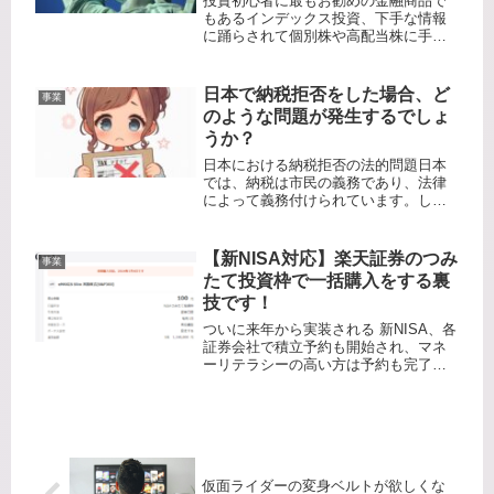
投資初心者に最もお勧めの金融商品で
もあるインデックス投資、下手な情報
に踊らされて個別株や高配当株に手を
出すより、インデック投資を堅実に積
み立てていた方が結果的に良かったと
思ったことはありませんか？私はよく
日本で納税拒否をした場合、ど
事業
思っています。今や投資経験者でも外
のような問題が発生するでしょ
せ...
うか？
日本における納税拒否の法的問題日本
では、納税は市民の義務であり、法律
によって義務付けられています。しか
し、時には個人や法人が納税を拒否す
ることがあります。納税拒否は、重大
な法的な問題を引き起こす可能性があ
【新NISA対応】楽天証券のつみ
事業
ります。以下では、その法的な問題に
たて投資枠で一括購入をする裏
つ...
技です！
ついに来年から実装される 新NISA、各
証券会社で積立予約も開始され、マネ
ーリテラシーの高い方は予約も完了さ
れたものと思います。新しいNISAで
は、大きく2つの枠で分けられていま
す。①つみたて投資枠(年120万円まで
投資可能)：積立投資のみ...
仮面ライダーの変身ベルトが欲しくな