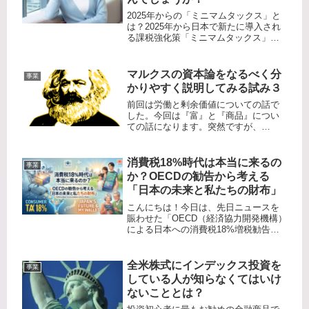
2025年からの「ミニマムタックス」と
は？2025年から日本で新たに導入され
る課税強化策「ミニマムタックス」
は、超富裕層を対象とした追加課税制
度です。具体的には、年間合計所得が
30億円以上の人々、または金融所得な
マルクスの資本論をなるべく分
事業
どの所得が10億円以上の人々...
かりやすく説明してみる試み３
前回は労働と剰余価値についての話で
した。今回は『富』と『商品』につい
ての話になります。突然ですが、
『富』とは何でしょうか？『富』と
は、人に夢や希望を与えてくれるもの
であり、生活を豊かにしてくれるもの
消費税18%時代は本当に来るの
事業
であり、社会の役に立つものでもあり
か？OECDの勧告から考える
ます。現...
「日本の未来と私たちの財布」
こんにちは！今日は、先日ニュースを
賑わせた「OECD（経済協力開発機構）
による日本への消費税18%増税勧告」
という、ちょっと耳が痛い、でも無視
できないテーマについて深掘りしてい
きたいと思います。「10%でも高いの
全米株式にインデックス投資を
事業
に、18%なんて無理！」「北...
している人が知らなくてはいけ
ないこととは？