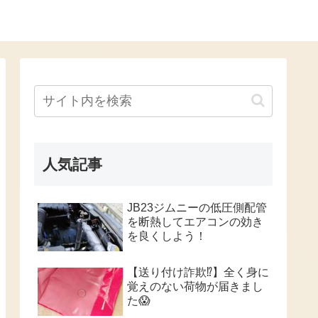
人気記事
JB23ジムニーの低圧側配管
を断熱してエアコンの効き
を良くしよう！
【送り付け詐欺⁉️】全く身に
覚えのない荷物が届きまし
た😱