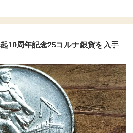
蜂起10周年記念25コルナ銀貨を入手