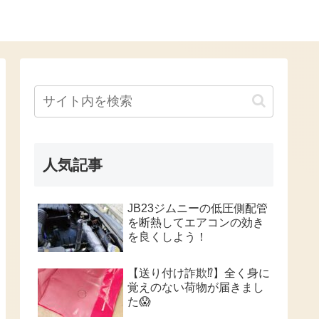
人気記事
JB23ジムニーの低圧側配管
を断熱してエアコンの効き
を良くしよう！
【送り付け詐欺⁉️】全く身に
覚えのない荷物が届きまし
た😱