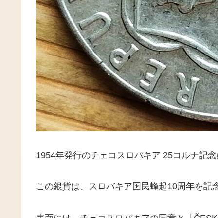
1954年発行のチェコスロバキア 25コルナ記
この銀貨は、スロバキア国民蜂起10周年を記
表面には、チェコスロバキアの国章と「ČESKOS