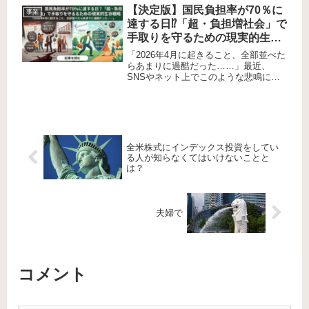
金の年間生産量は約3,100トン、銀は約
​【決定版】国民負担率が70％に
事業
26,000トンと銀のほうが物...
達する日⁉️「超・負担増社会」で
手取りを守るための現実的生存
戦略
​「2026年4月に起きること、全部並べた
らあまりに過酷だった……」最近、
SNSやネット上でこのような悲鳴に近
い投稿が拡散されています。2026年4月
から徴収が始まる「子ども・子育て支
援金」や電気・ガス補助の終了、そし
て将来的な所得税や社会...
全米株式にインデックス投資をしてい
る人が知らなくてはいけないことと
は？
夫婦で
コメント