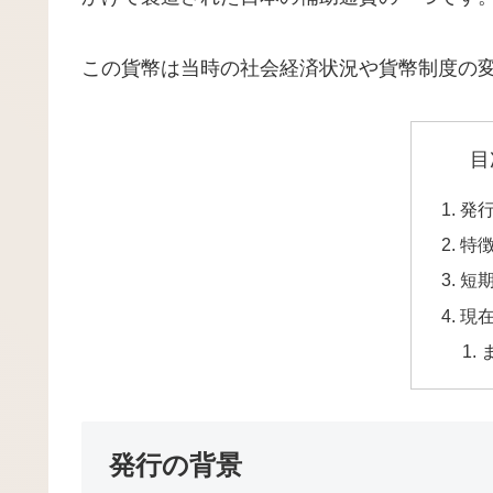
この貨幣は当時の社会経済状況や貨幣制度の
目
発
特
短
現
発行の背景