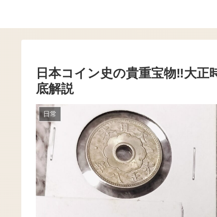
日本コイン史の貴重宝物‼️大正
底解説
日常