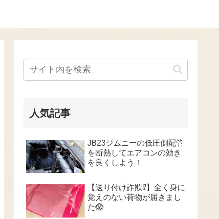
人気記事
JB23ジムニーの低圧側配管
を断熱してエアコンの効き
を良くしよう！
【送り付け詐欺⁉️】全く身に
覚えのない荷物が届きまし
た😱