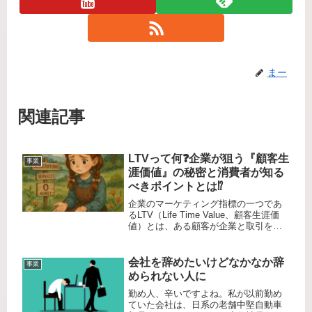
まー
関連記事
LTVって何❓企業が狙う『顧客生
事業
涯価値』の秘密と消費者が知る
べきポイントとは⁉️
企業のマーケティング指標の一つであ
るLTV（Life Time Value、顧客生涯価
値）とは、ある顧客が企業と取引を開
始してから終了するまでの期間に、そ
の顧客が企業にもたらす利益の総額を
示す指標です。つまり、顧客1人が企業
会社を辞めたいけどなかなか辞
事業
にもたらす売上や...
められない人に
勤め人、辛いですよね。私が以前勤め
ていた会社は、日系の老舗中堅自動車