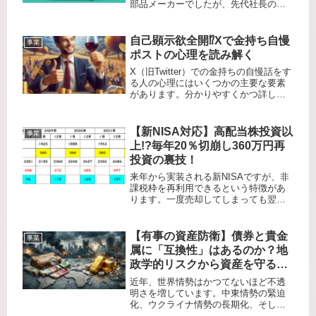
部品メーカーでしたが、先代社長の経
営ミスもあり経営が立ち行かなくな
り、抜本的な経営の立て直しを余儀な
くされました。私の感想としては、た
自己顕示欲全開⁉️Xで金持ち自慢
事業
またまこの会社の経営破綻が早かった
ポストの心理を読み解く
だけ...
X（旧Twitter）での金持ちの自慢話をす
る人の心理にはいくつかの主要な要素
があります。分かりやすくかつ詳しく
説明すると以下のようになります。1.
自己顕示欲の強さ金持ちの自慢投稿は
「自分は他の人より優れている」とい
【新NISA対応】高配当株投資以
事業
うことをアピールしたい...
上!?毎年20％切崩し360万円再
投資の裏技！
来年から実装される新NISAですが、非
課税枠を再利用できるという特徴があ
ります。一度売却してしまっても翌年
に非課税枠が再利用できるんですね。
注意しなければいけないのが、売却価
格分が再利用できるのではなく、売却
​【有事の資産防衛】債券と貴金
事業
価格の取得価格分が再利用できるこ...
属に「互換性」はあるのか？地
政学的リスクから資産を守る新
常識
​近年、世界情勢はかつてないほど不透
明さを増しています。中東情勢の緊迫
化、ウクライナ情勢の長期化、そして
米中対立。こうした地政学的リスクが