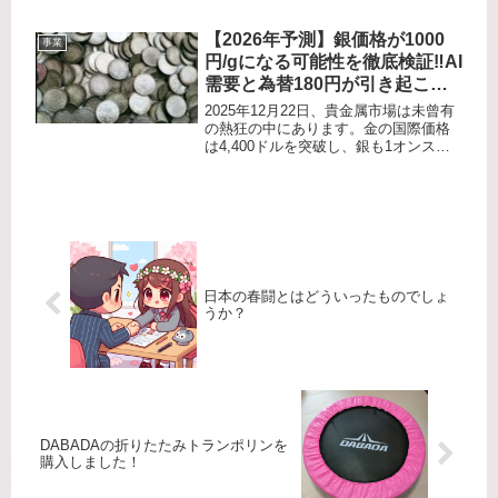
ニュースを賑わすたび、マーケットで
は投資家たちがこぞって安全資産へと
【2026年予測】銀価格が1000
事業
資金を避難させます。​その代表格が...
円/gになる可能性を徹底検証‼️AI
需要と為替180円が引き起こす
「白銀の狂乱」とは⁉️
2025年12月22日、貴金属市場は未曾有
の熱狂の中にあります。金の国際価格
は4,400ドルを突破し、銀も1オンス＝
69ドル台という史上最高値を更新。 国
内価格も1gあたり400円（税込）という
大台を射程圏内に捉えています。​投資
家や銀貨コ...
日本の春闘とはどういったものでしょ
うか？
DABADAの折りたたみトランポリンを
購入しました！