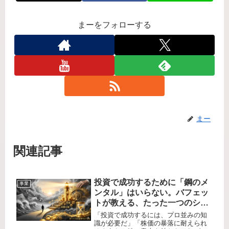
まーをフォローする
まー
関連記事
投資で成功するために「鋼のメ
事業
ンタル」はいらない。バフェッ
トが教える、たった一つのシン
プルな習慣
「投資で成功するには、プロ並みの知
識が必要だ」「株価の暴落に耐えられ