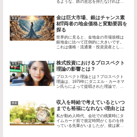
るような、鉄の意志を持たなければな
らない」もしあなたがそう思っている
なら、まずは深く息を吐いてリラック
スしてください。実は、世界で最も成
金は巨大市場、銀はチャンス素
事業
功した投資家の一人、ウォーレン・バ
材⁉️両者の地金価格と変動要因を
フ...
探る
世界的に見ると、金地金の市場規模は
銀地金に比べて圧倒的に大きいです。
これは価格・流通量・投資資産として
の認識、そして産業用途の違いなどが
根本要因です。市場規模の具体的な差
金の年間生産量は約3,100トン、銀は約
株式投資におけるプロスペクト
事業
26,000トンと銀のほうが物...
理論の影響とは？
プロスペクト理論とは？プロスペクト
理論は、1979年にダニエル・カーネマ
ン氏らによって提唱された理論で、人
間がリスクや不確実性の中でどのよう
に意思決定を行うかを説明するもので
す。ダニエル・カーネマン：Wikipedia
収入を時給で考えているといつ
事業
より引用この理論は、従...
までも裕福になれない理由とは
私が勤め人時代、会社での残業時にタ
イムカード前で規定時間がくるのを待
っている先輩がいましたが、彼は家と
車で重度のローンを抱えていました。
いわゆる時給脳ですね。何時間働いた