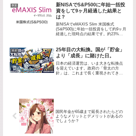
からこのくらいのお金稼いだってやつ
新NISAでS&P500に年始一括投
事業
です。自分の収入を時給で換算して考
資をして9ヶ月経過した結果と
え...
は？
新NISAでeMAXIS Slim 米国株式
(S&P500)に年始一括投資をして約9ヶ月
経過した現時点の結果です。約23%の
プラスです。7月上旬には 31%ほどまで
上がりましたが、その後 9月上旬には
16%ほどまで下がりました。夏のボー
25年目の大転換。国が「貯金」
事業
ナ...
より「成長」に賭けた日。
日本の経済運営は、いま大きな転換点
を迎えています。政府の「骨太の方
針」は、これまで長く重視されてきた
「借金を増やさないこと」よりも、
「経済を成長させて財政の重みを相対
的に軽くすること」を重視する方向
へ、明確に軸足を移しました。これは
単なる政...
国民年金が65歳まで延長されたらどの
ようなメリットとデメリットがあるの
でしょうか？