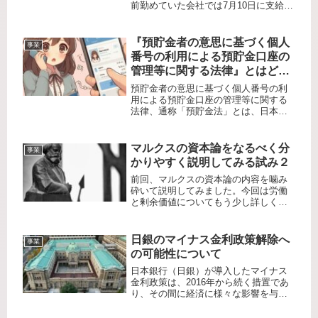
前勤めていた会社では7月10日に支給さ
れておりました。給料とは別にまとま
ったお金がドカンと振り込まれるわけ
ですから、ボーナスを何に使おうかワ
『預貯金者の意思に基づく個人
事業
クワクされている人も多いかと思い...
番号の利用による預貯金口座の
管理等に関する法律』とはどう
いったものでしょうか？
預貯金者の意思に基づく個人番号の利
用による預貯金口座の管理等に関する
法律、通称「預貯金法」とは、日本の
金融システムにおいて、預貯金口座の
管理を改善し、金融取引の透明性を高
めるために制定された法律です。この
マルクスの資本論をなるべく分
事業
法律は、預貯金者のプライバシーを保
かりやすく説明してみる試み２
護...
前回、マルクスの資本論の内容を噛み
砕いて説明してみました。今回は労働
と剰余価値についてもう少し詳しく説
明したいと思います。ある工場で手作
りの木製の椅子を生産していたとしま
す。その工場では工場労働者が日給
日銀のマイナス金利政策解除へ
事業
10,000円で働いています。ある日、...
の可能性について
日本銀行（日銀）が導入したマイナス
金利政策は、2016年から続く措置であ
り、その間に経済に様々な影響を与え
てきました。しかし、最近の経済動向
や国内外の状況変化を考慮すると、日