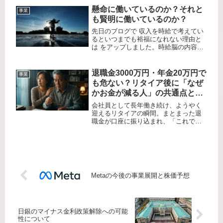
銀がマイナス金利政策を解除する可能
懸命に働いているのか？それと
事業
性があることが示唆されています。...
も賢明に働いているのか？
先日のブログで 収入を時給で考えてい
るといつまでも裕福になれない理由と
は をアップしました。時給脳の内容に
ついてのブログでしたが、ロバート・
キヨサキ氏の金持ち父さん貧乏父さん
の中に例え話があるので紹介します。
退職金3000万円・年金20万円で
事業
昔々、あるところにしなびた村があ...
も危ない？リタイア後に「なぜ
かお金が減る人」の共通点と、
現役時代に打つべき布石
会社員として長年働き続け、ようやく
迎えるリタイアの瞬間。まとまった退
職金が口座に振り込まれ、「これでこ
れからの人生はひと安心だ」と胸をな
でおろす人は少なくありません。特に
「退職金3000万円」という大金を手に
した場合、世間一般の基準から見れ...
Metaの今後の事業展開と株価予想
日銀のマイナス金利政策解除への可能
性について