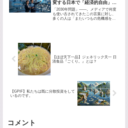
変する日本で「経済的自由」を
確立する具体的手引き
「2030年問題」――。メディアで何度
も使い古されてきたこの言葉に対し、
多くの人は「またいつもの危機感を煽
るニュースか」と聞き流しているかも
しれません。しかし、これからの数年
間で日本を襲う地殻変動は、過去の短
期的な経済危機とは本質が異なりま...
【ほぼ天下一品】ジェネリック天一 日
清食品『ごくり。』とは？
【GPIF】私たちは既に分散投資をして
いるのです。
コメント