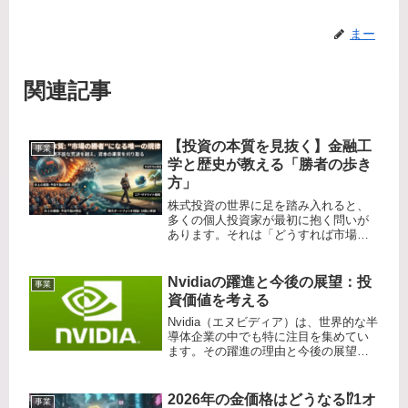
まー
関連記事
【投資の本質を見抜く】金融工
事業
学と歴史が教える「勝者の歩き
方」
株式投資の世界に足を踏み入れると、
多くの個人投資家が最初に抱く問いが
あります。それは「どうすれば市場に
勝ち、短期間で資産を大きく増やせる
のか？」という切実な願いです。SNS
やニュースには「◯◯株で大儲け」
Nvidiaの躍進と今後の展望：投
事業
「次なるバブル銘柄」といった情報が
資価値を考える
溢...
Nvidia（エヌビディア）は、世界的な半
導体企業の中でも特に注目を集めてい
ます。その躍進の理由と今後の展望、
そして投資価値について考察してみま
しょう。躍進の理由GPUの主導的地位:
Nvidiaは、グラフィックス処理ユニット
2026年の金価格はどうなる⁉️1オ
事業