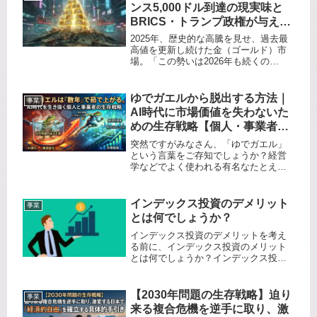
（GPU）の分...
ンス5,000ドル到達の現実味と
BRICS・トランプ政権が与える
衝撃
2025年、歴史的な高騰を見せ、過去最
高値を更新し続けた金（ゴールド）市
場。「この勢いは2026年も続くの
か？」「今から買っても間に合うの
か？」と不安を感じている投資家の方
も多いでしょう。結論から言えば、
ゆでガエルから脱出する方法｜
事業
2026年は単なる投資ブームを超え、...
AI時代に市場価値を失わないた
めの生存戦略【個人・事業者向
け】
突然ですがみなさん、「ゆでガエル」
という言葉をご存知でしょうか？経営
学などでよく使われる有名なたとえ話
ですが、簡単に言えば「人間は長期間
にわたる緩やかな環境の変化にはなか
なか気づけない」という現象を指しま
インデックス投資のデメリット
事業
す。カエルを冷たい水の入った鍋に入
とは何でしょうか？
れ...
インデックス投資のデメリットを考え
る前に、インデックス投資のメリット
とは何でしょうか？インデックス投資
は市場の指数(平均)に連動する投資信託
で、誰でも今すぐに、投資知識が無い
人であっても平均点が取れてしまう投
【2030年問題の生存戦略】迫り
事業
資です。しかも信託報酬などのラン...
来る複合危機を逆手に取り、激