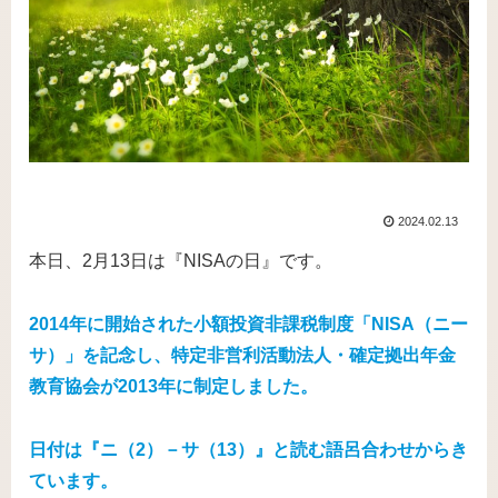
2024.02.13
本日、2月13日は『NISAの日』です。
2014年に開始された小額投資非課税制度「NISA（ニー
サ）」を記念し、特定非営利活動法人・確定拠出年金
教育協会が2013年に制定しました。
日付は『ニ（2）－サ（13）』と読む語呂合わせからき
ています。