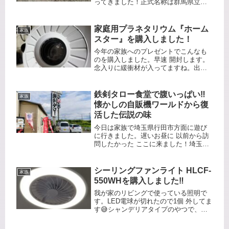
ってきました！正式名称は群馬県立金
山総合公園で金山の西のすそ野に位置
しており、広さは約18.7ヘクタール
で、東京ドーム約4個分という巨大な広
家庭用プラネタリウム『ホーム
家族
さの総合公園です。駐車場台数は8...
スター』を購入しました！
今年の家族へのプレゼントでこんなも
のを購入しました。早速 開封します。
念入りに緩衝材が入ってますね。出て
きました！セガトイズの家庭用プラネ
タリウム「ホームスター」です。セガ
トイズが開発した家庭用のプラネタリ
鉄剣タロー食堂で腹いっぱい‼️
家族
ウムで、2005年に初めて発売され...
懐かしの自販機ワールドから復
活した伝説の味
今日は家族で埼玉県行田市方面に遊び
に行きました。遅いお昼に 以前から訪
問したかった ここに来ました！埼玉県
行田市にある「鉄剣タロー食堂」で
す。元々有名だったオートレストラン
「鉄剣タロー」が閉店した後に2022年9
シーリングファンライト HLCF-
家族
月に新たに食堂として生まれ変...
550WHを購入しました‼️
我が家のリビングで使っている照明で
す。LED電球が切れたので1個 外してま
す😅シャンデリアタイプのやつで、以
前住んでいた家の時から通算でもう15
年ほど使っています。先日、青森の地