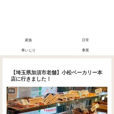
家族
日常
車いじり
事業
【埼玉県加須市老舗】小松ベーカリー本
店に行きました！
家族