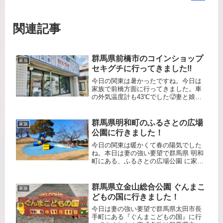
関連記事
群馬県前橋市のコインショップ
家族
セキグチに行ってきました‼️
今日の関東は暑かったですね。今日は
家族で前橋方面に行ってきました。車
の外気温度計も43℃でした🥵妻と娘に
児童文化センターで遊んでいてもら
い、その隙に前橋市にあるコインショ
ップセキグチに行ってきました。催事
群馬県明和町のふるさとの広場
家族
でもよく出店しているお店ですね。以
公園に行きました！
前...
今日の関東は暖かくて春の陽気でした
ね。本日は妻の強い要望で群馬県 明和
町にある、ふるさとの広場公園 に家族
で行きました！明和町(めいわまち)は、
群馬県 邑楽郡の町で群馬県南東部に位
置しています。昨年、コストコ群馬明
群馬県立金山総合公園 ぐんまこ
家族
和倉庫店 がオープンしたこ...
どもの国に行きました！
今日は妻の強い要望で群馬県太田市長
手町にある『ぐんまこどもの国』に行