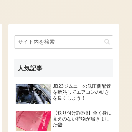
人気記事
JB23ジムニーの低圧側配管
を断熱してエアコンの効き
を良くしよう！
【送り付け詐欺⁉️】全く身に
覚えのない荷物が届きまし
た😱