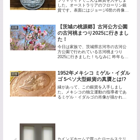
フリマサイトでこんな銀貨を入手しま
した。オーストラリアのフローリン銀
貨です。表面にはジョージ6世の肖像が
描かれ、周囲に刻まれている
「GEORGIVS VI D:G: BR: OMN: REX
F:D: IND: IMP」という文字はラテン
【茨城の桃源郷】古河公方公園
日常
語...
の古河桃まつり2025に行きまし
た！
今日は家族で、茨城県古河市の古河公
方公園で行われている古河桃まつり
2025に行きました！ちなみに 昨年も行
っています。桃まつり最終日というこ
とで駐車場に入るまで30分ぐらいかか
りました。桃まつり開催期間中は 駐車
1952年メキシコ ミゲル・イダル
日常
場代で500円が徴収されます...
ゴ 5ペソ大型銀貨の真贋とは!?
縁があって、この銀貨を入手しまし
た。メキシコの独立運動の指導者であ
るミゲル・イダルゴの肖像が描かれた
大型銀貨です。年号は1952年の5ペソ銀
貨です。カタログスペックとしては下
記のようです。直径 40.0mm量目
27.73g品位 silve...
カインズホームで買ったロールスクリ