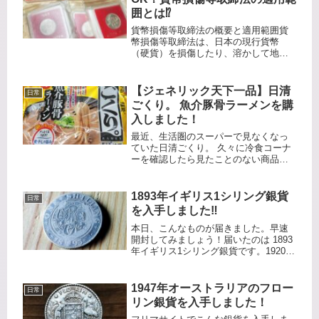
囲とは⁉️
貨幣損傷等取締法の概要と適用範囲貨
幣損傷等取締法は、日本の現行貨幣
（硬貨）を損傷したり、溶かして地金
にすること（鋳つぶし）を禁止する法
律です。対象となる貨幣は、「通貨の
単位及び貨幣の発行等に関する法律」
【ジェネリック天下一品】日清
日常
に基づく日本の硬貨（1円、5円、10
ごくり。 魚介豚骨ラーメンを購
円...
入しました！
最近、生活圏のスーパーで見なくなっ
ていた日清ごくり。 久々に冷食コーナ
ーを確認したら見たことのない商品が
あったので購入してみました。日清ご
くり。魚介豚骨ラーメンです。以前か
らあったんですかね、全然知りません
1893年イギリス1シリング銀貨
日常
でした。リニューアルで煮干しの旨
を入手しました‼️
み...
本日、こんなものが届きました。早速
開封してみましょう！届いたのは 1893
年イギリス1シリング銀貨です。1920年
以前のイギリス銀貨なので銀純度92.5%
のスターリングシルバー製になりま
す。だいぶ摩耗しているので地金価格
1947年オーストラリアのフロー
日常
以下で入手できまし...
リン銀貨を入手しました！