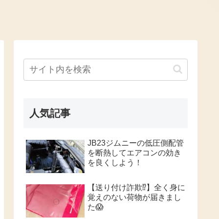
人気記事
JB23ジムニーの低圧側配管
を断熱してエアコンの効き
を良くしよう！
【送り付け詐欺⁉️】全く身に
覚えのない荷物が届きまし
た😱