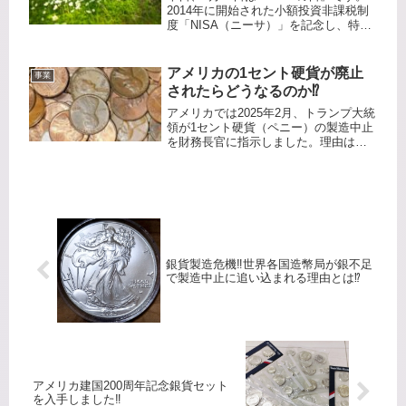
2014年に開始された小額投資非課税制
度「NISA（ニーサ）」を記念し、特定
非営利活動法人・確定拠出年金教育協
会が2013年に制定しました。日付は
『ニ（2）－サ（13）』と読む語呂合わ
アメリカの1セント硬貨が廃止
事業
せからきています...
されたらどうなるのか⁉️
アメリカでは2025年2月、トランプ大統
領が1セント硬貨（ペニー）の製造中止
を財務長官に指示しました。理由は、1
枚あたりの製造コストが額面（1セン
ト）を大きく上回り、2024年には1枚
3.69セントかかっていたためです。た
だし、現時点で「製...
銀貨製造危機‼️世界各国造幣局が銀不足
で製造中止に追い込まれる理由とは⁉️
アメリカ建国200周年記念銀貨セット
を入手しました‼️