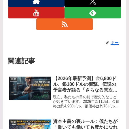
まー
関連記事
​【2026年最新予測】金6,800ド
事業
ル、銀180ドルの衝撃。伝説の
予言者が語る「さらなる異次元
の未来」とは⁉️
​現在、私たちの目の前で歴史的なこと
が起きています。2026年2月18日。金価
格は約4,950ドル、銀価格は約76ドルを
マークしました。​かつて「銀は75ドル
になる」と豪語し、周囲から鼻で笑わ
れていた一人の戦略家がいました。そ
資本主義の裏ルール：僕たちが
事業
れが、ウォール...
「働いても働いても豊かになれ