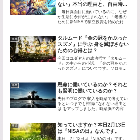
ない」本当の理由と、自由時間
を勝ち取る3つの戦略
「毎日真面目に働いているのに、なぜ
か生活に余裕が生まれない」「老後の
ために新NISAで積立投資を始めたけれ
ど、本当にこれで逃げ切れるのだろう
か？」もしあなたがそんなモヤモヤを
抱えているなら、原因は努力不足でも
タルムード『金の冠をかぶった
事業
才能の差でもありません。「資本主...
スズメ』に学ぶ 身を滅ぼさない
ための心得とは？
今回はユダヤ人の成功哲学『タルムー
ド』の中からの小話、『金の冠をかぶ
ったスズメ』についてです。ソロモン
王はユダヤの歴史上、最も偉大な王で
した。王はワシの背に乗って空を飛
び、領地内の隅々まで視察していまし
懸命に働いているのか？それと
事業
た。ある日、ソロモン王がワシの背に
も賢明に働いているのか？
乗っ...
先日のブログで 収入を時給で考えてい
るといつまでも裕福になれない理由と
は をアップしました。時給脳の内容に
ついてのブログでしたが、ロバート・
キヨサキ氏の金持ち父さん貧乏父さん
の中に例え話があるので紹介します。
知っていますか？本日2月13日
事業
昔々、あるところにしなびた村があ...
は『NISAの日』なんです。
本日、2月13日は『NISAの日』です。