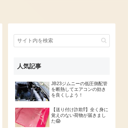
人気記事
JB23ジムニーの低圧側配管
を断熱してエアコンの効き
を良くしよう！
【送り付け詐欺⁉️】全く身に
覚えのない荷物が届きまし
た😱