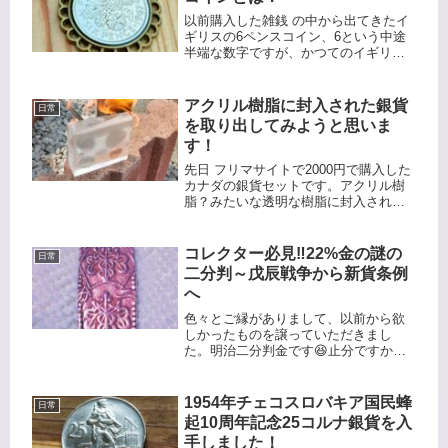
以前購入した雑銭 の中から出てきたイ
ギリスの6ペンスコイン、6という中途
半端な数字ですが、かつてのイギリス
の通貨の仕組みは複雑で、12ペンスが1
シリングで、20シリングが1ポンドだっ
たんです。これは12進法と20進法を組
アクリル樹脂に封入された銀貨
日常
み合わせた通貨の仕組...
を取り出してみようと思いま
す！
先日 フリマサイトで2000円で購入した
カナダの銀貨セットです。アクリル樹
脂？みたいな透明な樹脂に封入されて
います。元々は ペンスタンド だったん
でしょうか？底面側にはエリザベス女
王2世の肖像があります。ペンスタンド
コレクター必見‼️22%金の謎の
日常
だった頃の名残でしょうか...
二分判～戊辰戦争から新貨条例
へ
色々とご縁がありまして、以前から欲
しかったものを譲っていただきまし
た。明治二分判金です😆止分ですかね
🙄明治二分判金は、江戸から明治への
転換期に「つなぎ」として発行され
た、低品位の角型金貨であり、その短
1954年チェコスロバキア国民蜂
日常
命さ自体が日本の近代貨幣制度への急
起10周年記念25コルナ銀貨を入
転換を...
手しました！