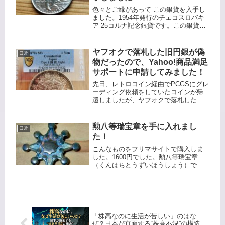
色々とご縁があって この銀貨を入手し
ました。1954年発行のチェコスロバキ
ア 25コルナ記念銀貨です。この銀貨
は、スロバキア国民蜂起10周年を記念
して発行されました。表面には、チェ
コスロバキアの国章と
ヤフオクで落札した旧円銀が偽
日常
「ČESKOSLOVENSKÁ REPU...
物だったので、Yahoo!商品満足
サポートに申請してみました！
先日、レトロコイン経由でPCGSにグレ
ーディング依頼をしていたコインが帰
還しましたが、ヤフオクで落札した旧
一円銀貨はCounterfeit（偽造）との判定
でした。この結果をエビデンスとして
Yahoo!に色々と申請をしてみようと思
勲八等瑞宝章を手に入れまし
日常
います。落札...
た！
こんなものをフリマサイトで購入しま
した。1600円でした。勲八等瑞宝章
（くんはちとうずいほうしょう）で
す。これは日本の栄典制度における勲
章の一つです。国家に対して功労のあ
った人に授与される勲章で、勲一等か
ら勲八等まで8種類あります。瑞宝章
は...
「株高なのに生活が苦しい」のはな
ぜ？日本が直面する“株高不況”の構造