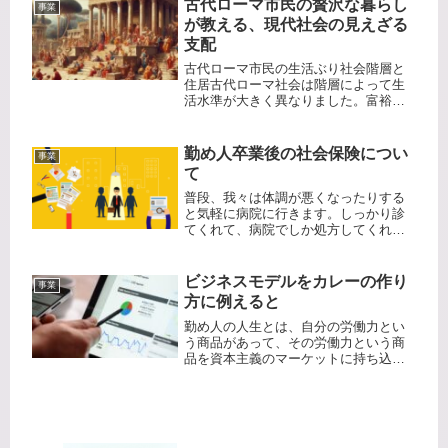
株への投資は、セクター別でポートフ
古代ローマ市民の贅沢な暮らし
事業
ォリオを組むために単元未満株式...
が教える、現代社会の見えざる
支配
古代ローマ市民の生活ぶり社会階層と
住居古代ローマ社会は階層によって生
活水準が大きく異なりました。富裕層
はドムス（豪華な一戸建て住宅）に住
み、モザイクや壁画、中庭付きの贅沢
な家で暮らしていました。一方、一般
勤め人卒業後の社会保険につい
事業
市民はインスラと呼ばれる集合住宅
て
で、...
普段、我々は体調が悪くなったりする
と気軽に病院に行きます。しっかり診
てくれて、病院でしか処方してくれな
い薬も格安で手に入れられ、安心です
よね。それはひとえに 日本の社会保険
制度がしっかりしているからです。社
ビジネスモデルをカレーの作り
事業
会保険制度とは、病気や怪我、老後
方に例えると
な...
勤め人の人生とは、自分の労働力とい
う商品があって、その労働力という商
品を資本主義のマーケットに持ち込ん
で売るんですね。そのマーケットで見
つけた御主人様に自分の労働力を買い
取って貰いお金に替えるんですね。い
ってみれば 自分の労働力、つまり自
分...