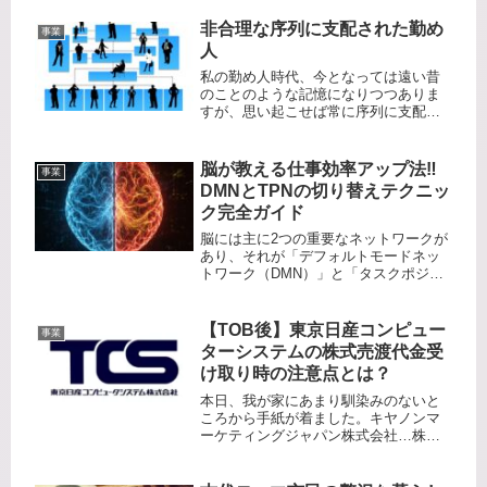
非合理な序列に支配された勤め
事業
人
私の勤め人時代、今となっては遠い昔
のことのような記憶になりつつありま
すが、思い起こせば常に序列に支配さ
れた組織構造の中にいたと思います。
同じ内容でも、序列の異なる人が言う
ことで結果が変わることに対して 常に
脳が教える仕事効率アップ法‼️
事業
不合理を感じていました。例えば、
DMNとTPNの切り替えテクニッ
部...
ク完全ガイド
脳には主に2つの重要なネットワークが
あり、それが「デフォルトモードネッ
トワーク（DMN）」と「タスクポジテ
ィブネットワーク（TPN）」です。こ
れらは私たちの意識の状態や活動に応
じて交互に働き、効率的な脳の機能を
【TOB後】東京日産コンピュー
事業
支えています。デフォルトモード...
ターシステムの株式売渡代金受
け取り時の注意点とは？
本日、我が家にあまり馴染みのないと
ころから手紙が着ました。キヤノンマ
ーケティングジャパン株式会社…株式
関係書類在中だと…Canon系の株なんか
持っていないんだけどなぁ…私は日本