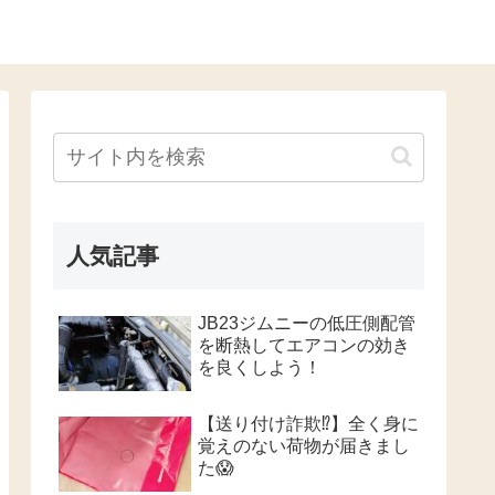
人気記事
JB23ジムニーの低圧側配管
を断熱してエアコンの効き
を良くしよう！
【送り付け詐欺⁉️】全く身に
覚えのない荷物が届きまし
た😱