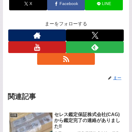
X
Facebook
LINE
まーをフォローする
まー
関連記事
セレス鑑定保証株式会社(CAG)
日常
から鑑定完了の連絡がありまし
た‼️