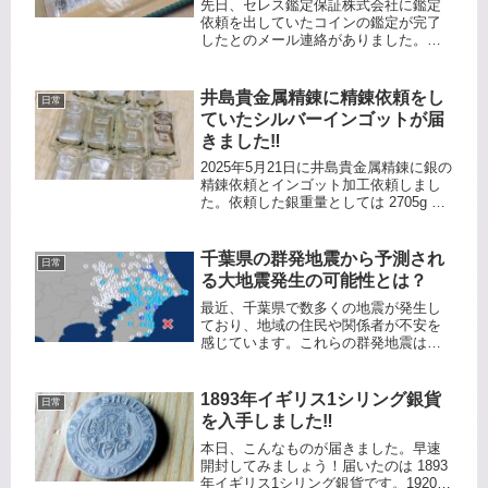
先日、セレス鑑定保証株式会社に鑑定
依頼を出していたコインの鑑定が完了
したとのメール連絡がありました。
2026年1月20日に発送、1月21日に鑑定
受付3月4日に鑑定完了、鑑定代金の振
込も完了したので、3月5日に発送、3月
井島貴金属精錬に精錬依頼をし
日常
6日には到着予定です。...
ていたシルバーインゴットが届
きました‼️
2025年5月21日に井島貴金属精錬に銀の
精錬依頼とインゴット加工依頼しまし
た。依頼した銀重量としては 2705g で
した。井島貴金属精錬に送るには、ヤ
マトのコンパクトボックスが重量無制
限で楽だと思います。クロネコメンバ
千葉県の群発地震から予測され
日常
ーズ割を使って箱代別...
る大地震発生の可能性とは？
最近、千葉県で数多くの地震が発生し
ており、地域の住民や関係者が不安を
感じています。これらの群発地震は、
地震活動が増加していることを示唆し
ています。地震は予測できない自然現
象ですが、科学者たちは過去のデータ
1893年イギリス1シリング銀貨
日常
や地震学の知見を活用して将来の地震
を入手しました‼️
を...
本日、こんなものが届きました。早速
開封してみましょう！届いたのは 1893
年イギリス1シリング銀貨です。1920年