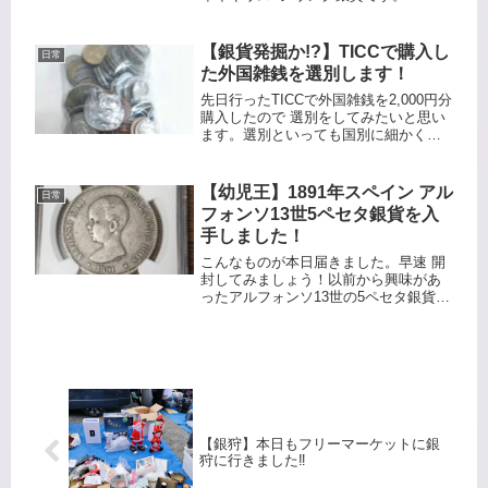
以前のイギリス銀貨なので銀純度92.5%
のスターリングシルバー製になりま
す。だいぶ摩耗しているので地金価格
【銀貨発掘か!?】TICCで購入し
日常
以下で入手できまし...
た外国雑銭を選別します！
先日行ったTICCで外国雑銭を2,000円分
購入したので 選別をしてみたいと思い
ます。選別といっても国別に細かく分
けて個別に価値を出すとかではなく、
ざっくりとした仕分けです。自分にと
って珍しいコインがあれば紹介したい
【幼児王】1891年スペイン アル
日常
と思います。重量は500...
フォンソ13世5ペセタ銀貨を入
手しました！
こんなものが本日届きました。早速 開
封してみましょう！以前から興味があ
ったアルフォンソ13世の5ペセタ銀貨を
入手しました！銀貨のスペックとして
は下記になります。年号：1891年量
目：約24.63g品位：900銀直径：約
37.4mm発行枚数：...
【銀狩】本日もフリーマーケットに銀
狩に行きました‼️