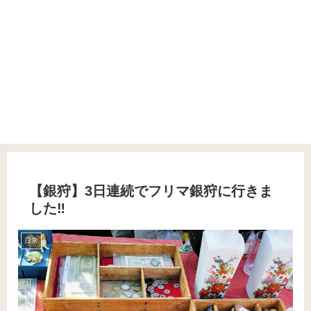
【銀狩】3日連続でフリマ銀狩に行きま
した‼️
日常