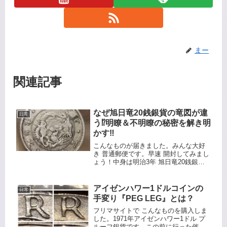
まー
関連記事
なぜ旭日竜20銭銀貨の竜図が違
日常
う⁉️明瞭＆不明瞭の秘密を解き明
かす‼️
こんなものが届きました。みんな大好
き 普通郵便です。早速 開封してみまし
ょう！中身は明治3年 旭日竜20銭銀貨
です。1200円だったので並品以下かも
😅旭日竜20銭銀貨において竜の図柄が
明瞭なものと不明瞭なものが存在する
アイゼンハワー1ドルコインの
日常
理由は、その製造技術や...
手変り『PEG LEG』とは？
フリマサイトで こんなものを購入しま
した。1971年アイゼンハワー1ドル プ
ルーフ銀貨です。この前に行った催事