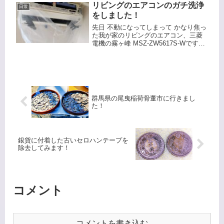
デザインと重要な歴史的背景から、多
リビングのエアコンのガチ洗浄
日常
くの人々に愛されています。ここで
をしました！
は...
先日 不動になってしまって かなり焦っ
た我が家のリビングのエアコン、三菱
電機の霧ヶ峰 MSZ-ZW5617S-Wです。
不動からの復帰でいろいろ確認してい
たら、シロッコファンの汚れがだいぶ
目立ったので思い切って洗浄すること
にしました。以前か...
群馬県の尾曳稲荷骨董市に行きまし
た！
銀貨に付着した古いセロハンテープを
除去してみます！
コメント
コメントを書き込む