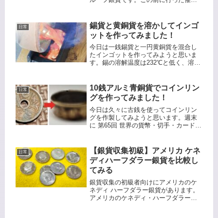
では同じものが5000円で売られていま
したが、今回 フリマサイトで1800円で
購入できました。年号は1971年なので
錫貨と黄銅貨を溶かしてインゴ
日常
裏面はイーグ...
ットを作ってみました！
今日は一銭錫貨と一円黄銅貨を混合し
たインゴットを作ってみようと思いま
す。錫の溶解温度は232℃と低く、溶湯
に錫を入れることで溶解温度は下が
り、鋳造性が増してより大きな インゴ
ットが作れるのではないか、と考えま
10銭アルミ青銅貨でコインリン
日常
した。一円黄銅貨です。もったいな...
グを作ってみました！
今日は久々に古銭を使ってコインリン
グを作製してみようと思います。週末
に 第65回 世界の貨幣・切手・カードま
つり に行く予定なので、その時に装備
するためでもあります。色々とリング
候補がありますが、今回はこれにしま
【銀貨収集初級】アメリカ ケネ
日常
す。10銭アルミ青銅貨です。...
ディハーフダラー銀貨を比較し
てみる
銀貨収集の初級者向けにアメリカのケ
ネディ ハーフダラー銀貨があります。
アメリカのケネディ・ハーフダラー銀
貨は、アメリカ合衆国の歴史と文化を
象徴する貨幣の一つです。その美しい