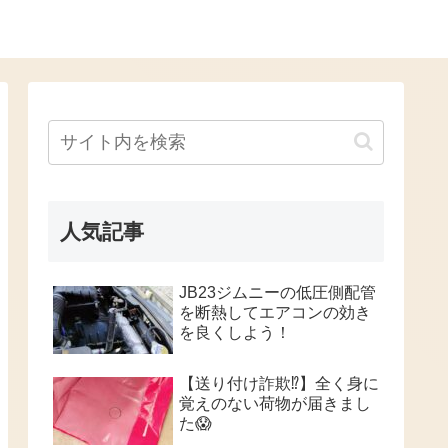
人気記事
JB23ジムニーの低圧側配管
を断熱してエアコンの効き
を良くしよう！
【送り付け詐欺⁉️】全く身に
覚えのない荷物が届きまし
た😱